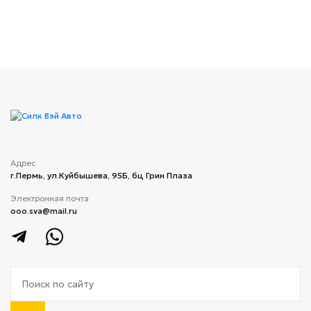
Адрес
г.Пермь, ул.Куйбышева, 95Б, бц Грин Плаза
Электронная почта
ooo.sva@mail.ru