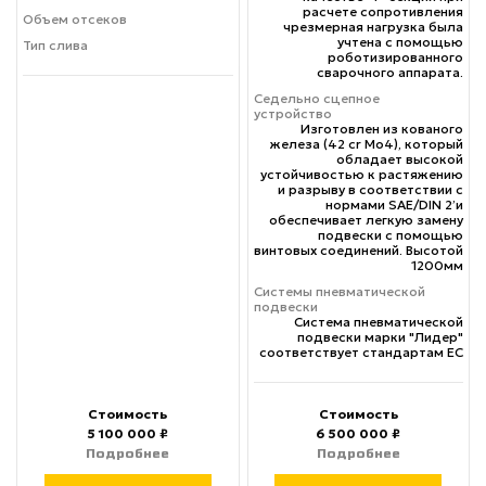
расчете сопротивления
Объем отсеков
чрезмерная нагрузка была
учтена с помощью
Тип слива
роботизированного
сварочного аппарата.
Седельно сцепное
устройство
Изготовлен из кованого
железа (42 cr Mo4), который
обладает высокой
устойчивостью к растяжению
и разрыву в соответствии с
нормами SAE/DIN 2’и
обеспечивает легкую замену
подвески с помощью
винтовых соединений. Высотой
1200мм
Системы пневматической
подвески
Система пневматической
подвески марки "Лидер"
соответствует стандартам ЕС
Стоимость
Стоимость
5 100 000 ₽
6 500 000 ₽
Подробнее
Подробнее