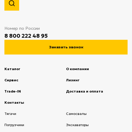
Номер по России
8 800 222 48 95
Заказать звонок
Каталог
О компании
(current)
Сервис
(current)
Лизинг
(current)
Trade-IN
(current)
Доставка и оплата
(current)
Контакты
(current)
Тягачи
(current)
Cамосвалы
(current)
Погрузчики
(current)
Экскаваторы
(current)