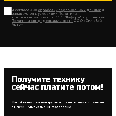
Я согласен на
обработку персональных данных
и
ознакомлен с условиями
Политики
конфиденциальности
ООО "Куформ" и условиями
Политики конфиденциальности
ООО «Силк Вэй
Авто»
Получите технику
сейчас платите потом!
Мы работаем со всеми крупными лизинговыми компаниями
в Перми - купить в лизинг стало проще!