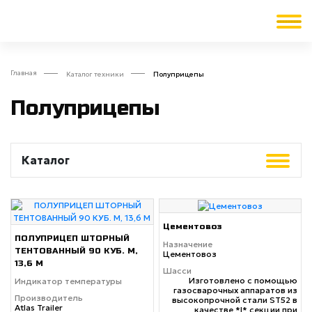
Главная
Каталог техники
Полуприцепы
Полуприцепы
Каталог
Цементовоз
ПОЛУПРИЦЕП ШТОРНЫЙ
Назначение
ТЕНТОВАННЫЙ 90 КУБ. М,
Цементовоз
13,6 М
Шасси
Изготовлено с помощью
Индикатор температуры
газосварочных аппаратов из
Производитель
высокопрочной стали ST52 в
Atlas Trailer
качестве *I* секции при