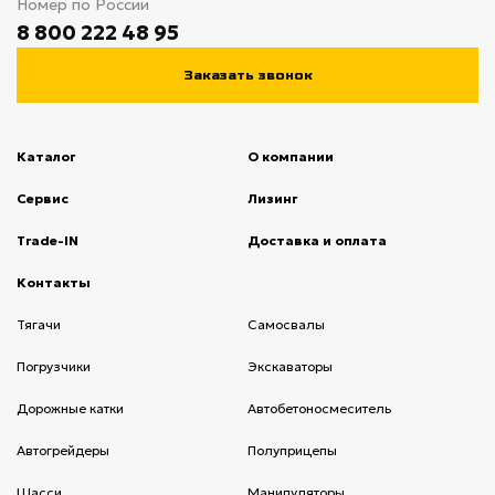
Номер по России
8 800 222 48 95
Заказать звонок
Каталог
О компании
(current)
Сервис
(current)
Лизинг
(current)
Trade-IN
(current)
Доставка и оплата
(current)
Контакты
(current)
Тягачи
(current)
Cамосвалы
(current)
Погрузчики
(current)
Экскаваторы
(current)
Дорожные катки
(current)
Автобетоносмеситель
(current)
Автогрейдеры
(current)
Полуприцепы
(current)
Шасси
(current)
Манипуляторы
(current)