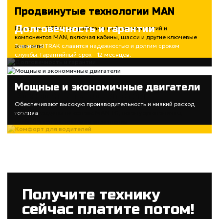
Продвинутые технологии MAN
Долговечность и гарантии
Грузовики SITRAK разработаны на базе технологий и
компонентов MAN, включая кабины, шасси и другие ключевые
элементы
Техника SITRAK славится надежностью и долгим сроком
службы. Гарантийный срок - 12 месяцев.
Мощные и экономичные двигатели
Комфорт для водителей
Обеспечивают высокую производительность и низкий расход
топлива
Кабины созданы на основе MAN TG, потому эргономичны,
удобны в использовании и управлении
Получите технику
сейчас платите потом!