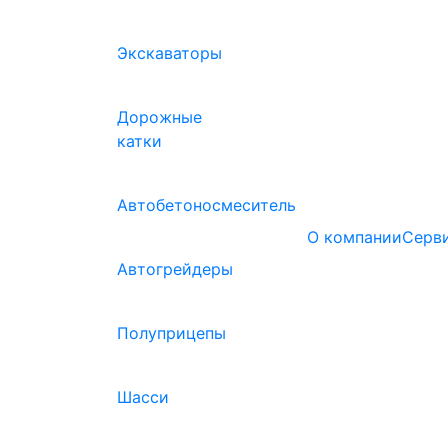
Экскаваторы
Дорожные
катки
Автобетоносмеситель
О компании
(curre
Серв
Автогрейдеры
Полуприцепы
Шасси