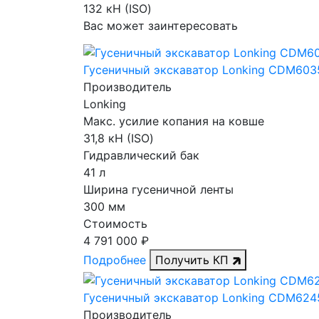
132 кН (ISO)
Вас может заинтересовать
Гусеничный экскаватор Lonking CDM603
Производитель
Lonking
Макс. усилие копания на ковше
31,8 кН (ISO)
Гидравлический бак
41 л
Ширина гусеничной ленты
300 мм
Стоимость
4 791 000 ₽
Подробнее
Получить КП
Гусеничный экскаватор Lonking CDM624
Производитель