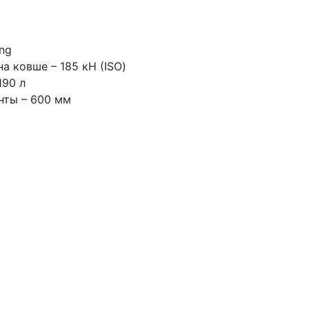
ing
на ковше
– 185 кН (ISO)
190 л
нты
– 600 мм