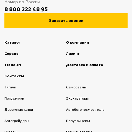
Номер по России
8 800 222 48 95
Заказать звонок
Каталог
О компании
(current)
Сервис
(current)
Лизинг
(current)
Trade-IN
(current)
Доставка и оплата
(current)
Контакты
(current)
Тягачи
(current)
Cамосвалы
(current)
Погрузчики
(current)
Экскаваторы
(current)
Дорожные катки
(current)
Автобетоносмеситель
(current)
Автогрейдеры
(current)
Полуприцепы
(current)
Шасси
(current)
Манипуляторы
(current)