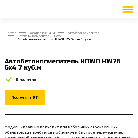
Главная
Каталог техники
Автобетоносмеситель
Автобетоносмесители HOWO
Автобетоносмеситель HOWO HW76 6x4 7 куб.м
Автобетоносмеситель HOWO HW76
6x4 7 куб.м
В наличии
Получить КП
Модель идеально подходит для небольших строительных
объектов, где требуется мобильное и быстрое перемещение.
Оснащенный двигателем D10.34-50 мощностью 340 лошадиных