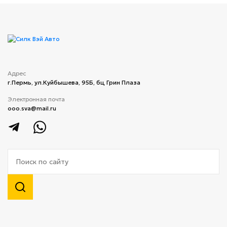
Адрес
г.Пермь, ул.Куйбышева, 95Б, бц Грин Плаза
Электронная почта
ooo.sva@mail.ru